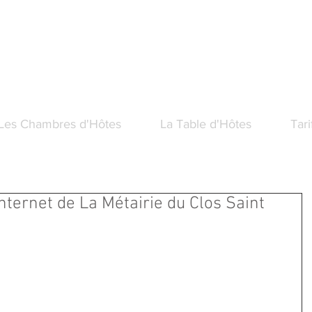
C
S
L
e du
los
aint
ouis
te - Table d'Hôtes , à Montréal du Gers
Les Chambres d'Hôtes
La Table d'Hôtes
Tari
internet de La Métairie du Clos Saint