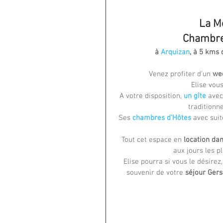
La Mé
Chambre 
à
 Arquizan
, à 5 kms 
Venez profiter d'un
 we
Elise vous
A votre disposition, 
un gîte
 avec
traditionn
Ses 
chambres d'Hôtes
 avec sui
Tout cet espace en 
location dan
aux jours les p
Elise pourra si vous le désirez
souvenir de votre
 séjour Ger