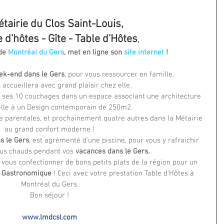
tairie du Clos Saint-Louis,
d'hôtes - Gîte - Table d'Hôtes
,
de 
Montréal du Gers
, met en ligne son 
site internet 
!
ek-end dans le Gers
, pour vous ressourcer en famille.
 accueillera avec grand plaisir chez elle.
 ses 10 couchages dans un espace associant une architecture 
elle à un Design contemporain de 250m2. 
te parentales, et prochainement quatre autres dans la Métairie 
au grand confort moderne !
s le Gers
, est agrémenté d'une piscine, pour vous y rafraichir 
lus chauds pendant vos
 vacances dans le Gers.
, vous confectionner de bons petits plats de la région pour un 
s Gastronomique
 ! Ceci avec votre prestation Table d'Hôtes à 
Montréal du Gers.
Bon séjour !
www.lmdcsl.com