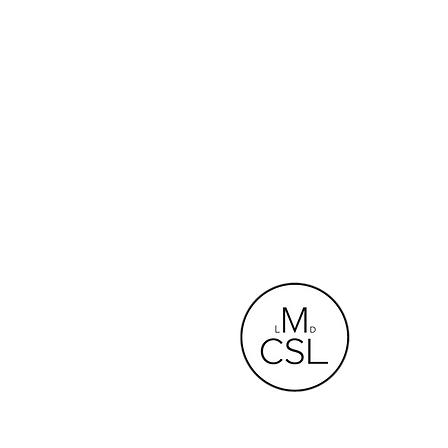
M
C
S