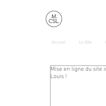
M
La
étairi
Chambres d'Hôtes - Gî
Accueil
Le Gîte
Mise en ligne du site 
Louis !