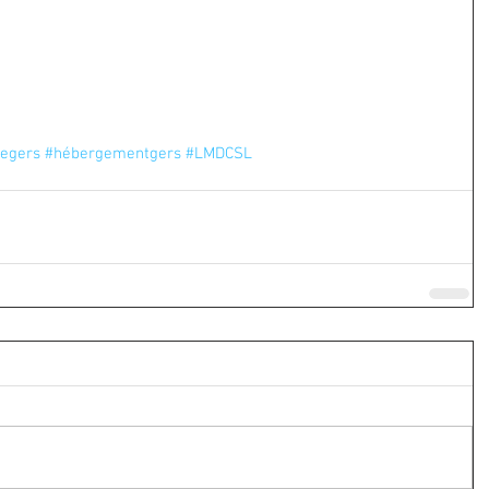
tegers
#hébergementgers
#LMDCSL