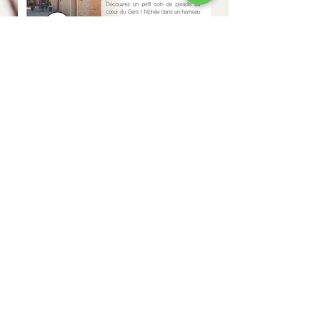
M
C
S
L
La
étairie du
los
aint
ouis
Elise Stouck
Lieu dit ARQUIZAN
32250 Montréal du Gers
Tél :
06 09 99 43 72
Mail :
contact@lmdcsl.com