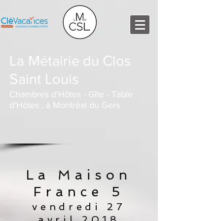
M
C
La
étairie du
los
S
L
aint
ouis
Chambres d'Hôtes - Gîte - Table
d'Hôtes , à Montréal du Gers
La Maison
France 5
vendredi 27
avril 2018