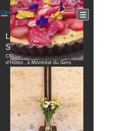
M
C
La
étairie du
los
S
L
aint
ouis
Chambres d'Hôtes - Gîte - Table
d'Hôtes , à Montréal du Gers