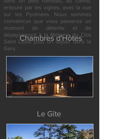
dans un petit hameau, au calme,
entouré par les vignes, avec la vue
sur les Pyrénées. Nous sommes
convaincus que vous passerez un
moment de détente et de
dépaysement à la Métairie du Clos
Chambres d'Hôtes
Saint Louis pour un séjour dans le
Gers.
Le Gîte