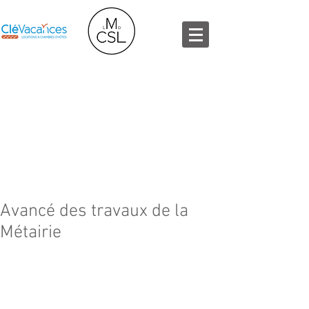
M
C
La
étairie du
los
S
L
aint
ouis
Chambres d'Hôtes - Gîte - Table
d'Hôtes , à Montréal du Gers
Avancé des travaux de la
Métairie